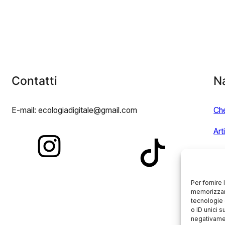
Contatti
N
E-mail: ecologiadigitale@gmail.com
Ch
Art
Eve
Riv
Per fornire
memorizzare
tecnologie 
o ID unici s
negativamen