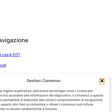
avigazione
e cos’è ED?
icoli
nti
Gestisci Consenso
ista
 le migliori esperienze, utilizziamo tecnologie come i cookie per
 e/o accedere alle informazioni del dispositivo. Il consenso a queste
ci permetterà di elaborare dati come il comportamento di navigazione
u questo sito. Non acconsentire o ritirare il consenso può influire
te su alcune caratteristiche e funzioni.