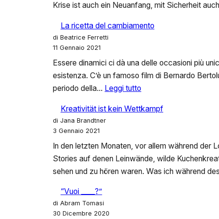
Krise ist auch ein Neuanfang, mit Sicherheit auch
La ricetta del cambiamento
di Beatrice Ferretti
11 Gennaio 2021
Essere dinamici ci dà una delle occasioni più uni
esistenza. C’è un famoso film di Bernardo Bertolu
:
periodo della…
Leggi tutto
La
Kreativität ist kein Wettkampf
ricetta
di Jana Brandtner
del
3 Gennaio 2021
cambiamento
In den letzten Monaten, vor allem während der 
Stories auf denen Leinwände, wilde Kuchenkreat
sehen und zu hören waren. Was ich während 
“Vuoi ____?”
di Abram Tomasi
30 Dicembre 2020