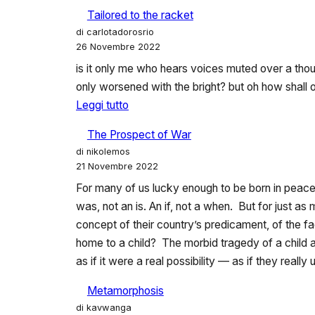
Libertà
Tailored to the racket
Celeste
di carlotadorosrio
26 Novembre 2022
is it only me who hears voices muted over a thou
only worsened with the bright? but oh how shall o
:
Leggi tutto
Tailored
The Prospect of War
to
di nikolemos
the
21 Novembre 2022
racket
For many of us lucky enough to be born in peacefu
was, not an is. An if, not a when. But for just a
concept of their country’s predicament, of the fa
home to a child? The morbid tragedy of a child a
as if it were a real possibility — as if they really
Metamorphosis
di kavwanga