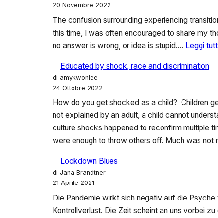
20 Novembre 2022
The confusion surrounding experiencing transitio
this time, I was often encouraged to share my th
no answer is wrong, or idea is stupid.…
Leggi tut
Educated by shock, race and discrimination
di amykwonlee
24 Ottobre 2022
How do you get shocked as a child? Children get 
not explained by an adult, a child cannot under
culture shocks happened to reconfirm multiple tim
were enough to throw others off. Much was not
Lockdown Blues
di Jana Brandtner
21 Aprile 2021
Die Pandemie wirkt sich negativ auf die Psyche 
Kontrollverlust. Die Zeit scheint an uns vorbei zu