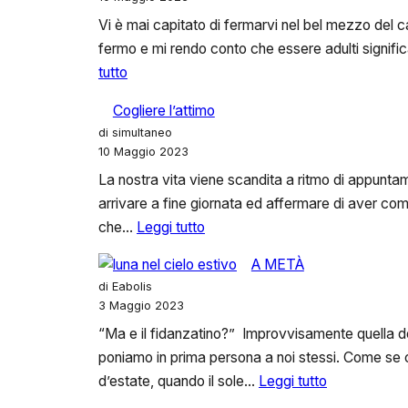
Vi è mai capitato di fermarvi nel bel mezzo del c
fermo e mi rendo conto che essere adulti signifi
:
tutto
La
Cogliere l’attimo
vita
di simultaneo
da
10 Maggio 2023
adulti
La nostra vita viene scandita a ritmo di appuntame
arrivare a fine giornata ed affermare di aver comp
:
che…
Leggi tutto
Cogliere
A METÀ
l’attimo
di Eabolis
3 Maggio 2023
“Ma e il fidanzatino?” Improvvisamente quella 
poniamo in prima persona a noi stessi. Come se 
:
d’estate, quando il sole…
Leggi tutto
A