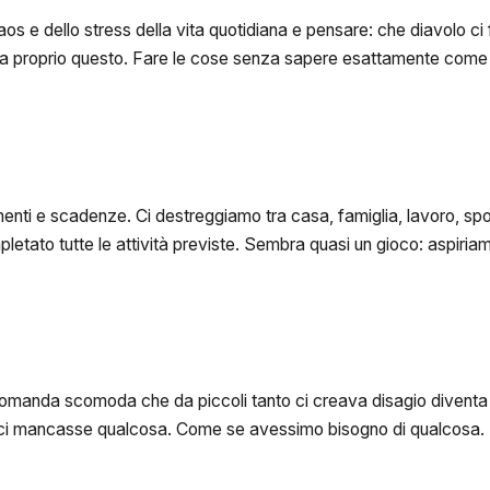
aos e dello stress della vita quotidiana e pensare: che diavolo c
ca proprio questo. Fare le cose senza sapere esattamente come f
nti e scadenze. Ci destreggiamo tra casa, famiglia, lavoro, sport,
letato tutte le attività previste. Sembra quasi un gioco: aspiriam
domanda scomoda che da piccoli tanto ci creava disagio diventa
ci mancasse qualcosa. Come se avessimo bisogno di qualcosa. Mi