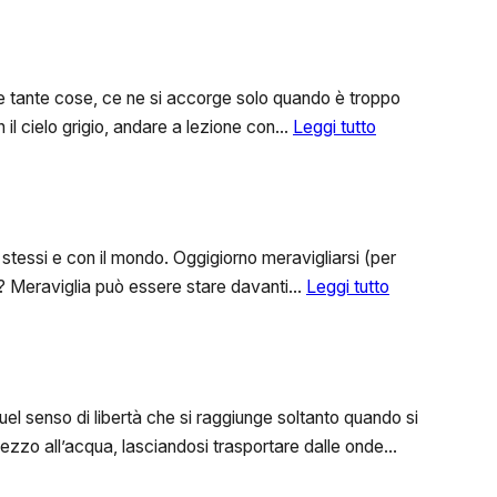
me tante cose, ce ne si accorge solo quando è troppo
:
 il cielo grigio, andare a lezione con…
Leggi tutto
BASTA
POCO
PER
ESSERE
 stessi e con il mondo. Oggigiorno meravigliarsi (per
FELICI
:
ro? Meraviglia può essere stare davanti…
Leggi tutto
Open
to
Meraviglia
Quel senso di libertà che si raggiunge soltanto quando si
 mezzo all’acqua, lasciandosi trasportare dalle onde…