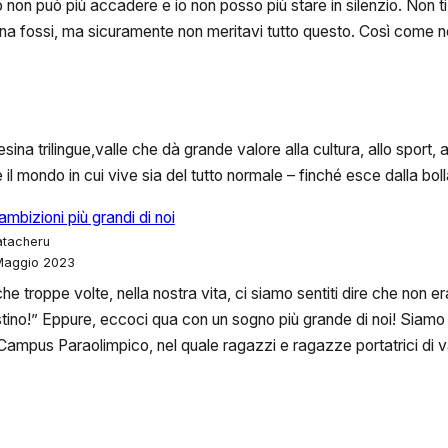
so non può più accadere e io non posso più stare in silenzio. Non
ersona fossi, ma sicuramente non meritavi tutto questo. Così come
sina trilingue,valle che dà grande valore alla cultura, allo sport, a
 mondo in cui vive sia del tutto normale – finché esce dalla bolla. 
ambizioni più grandi di noi
tatacheru
Maggio 2023
he troppe volte, nella nostra vita, ci siamo sentiti dire che non e
tino!” Eppure, eccoci qua con un sogno più grande di noi! Siamo 
Campus Paraolimpico, nel quale ragazzi e ragazze portatrici di va