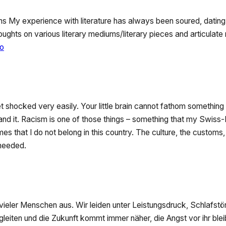
ns My experience with literature has always been soured, dating
oughts on various literary mediums/literary pieces and articulate
:
to
Metamorphosis
shocked very easily. Your little brain cannot fathom something 
stand it. Racism is one of those things – something that my Swi
es that I do not belong in this country. The culture, the customs,
 needed.
vieler Menschen aus. Wir leiden unter Leistungsdruck, Schlafst
 gleiten und die Zukunft kommt immer näher, die Angst vor ihr blei