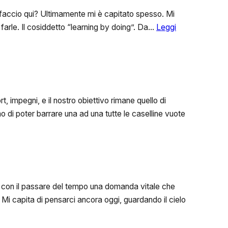
grandi
di
i faccio qui? Ultimamente mi è capitato spesso. Mi
noi
arle. Il cosiddetto “learning by doing”. Da…
Leggi
 impegni, e il nostro obiettivo rimane quello di
o di poter barrare una ad una tutte le caselline vuote
 con il passare del tempo una domanda vitale che
 capita di pensarci ancora oggi, guardando il cielo