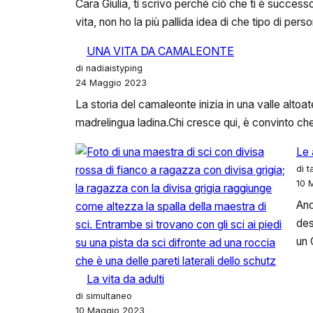
Cara Giulia, ti scrivo perché ciò che ti è succes
vita, non ho la più pallida idea di che tipo di p
UNA VITA DA CAMALEONTE
di nadiaistyping
24 Maggio 2023
La storia del camaleonte inizia in una valle altoate
madrelingua ladina.Chi cresce qui, è convinto che il
Le 
di 
10 
Anc
des
un 
La vita da adulti
di simultaneo
10 Maggio 2023