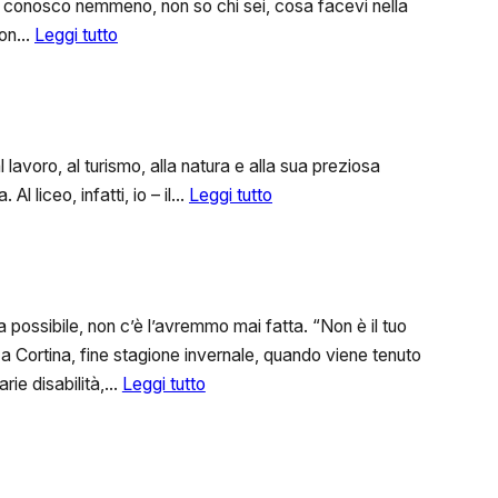
 ti conosco nemmeno, non so chi sei, cosa facevi nella
:
 non…
Leggi tutto
E’
il
momento
di
l lavoro, al turismo, alla natura e alla sua preziosa
dire
:
Al liceo, infatti, io – il…
Leggi tutto
“BASTA!”.
UNA
VITA
DA
CAMALEONTE
ra possibile, non c’è l’avremmo mai fatta. “Non è il tuo
a Cortina, fine stagione invernale, quando viene tenuto
:
rie disabilità,…
Leggi tutto
Le
ambizioni
più