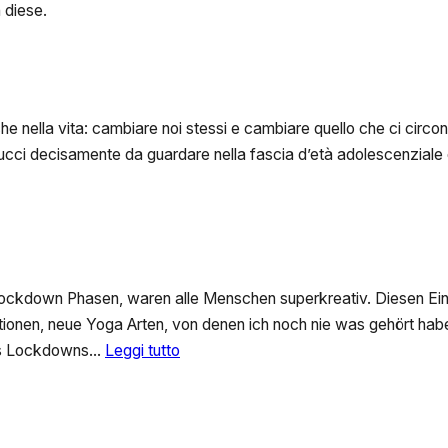
 diese.
che nella vita: cambiare noi stessi e cambiare quello che ci circo
cci decisamente da guardare nella fascia d’età adolescenziale e n
Lockdown Phasen, waren alle Menschen superkreativ. Diesen Eind
ionen, neue Yoga Arten, von denen ich noch nie was gehört hab
:
des Lockdowns…
Leggi tutto
Kreativität
ist
kein