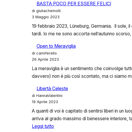
BASTA POCO PER ESSERE FELICI
METÀ
di giuliachemolli
3 Maggio 2023
19 febbraio 2023, Lüneburg, Germania. Il sole, i
tardi. Io me ne sono accorta nell’autunno scorso,
Open to Meraviglia
di camiferello
26 Aprile 2023
La meraviglia è un sentimento che coinvolge tutto 
davvero) non è più così scontato, ma ci siamo ma
Libertà Celeste
di HannaValentini
19 Aprile 2023
A quanti di voi è capitato di sentirsi liberi in un
arriva al grado massimo di benessere interiore, t
:
Leggi tutto