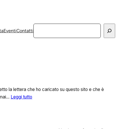
Cerca
ta
Eventi
Contatti
tto la lettera che ho caricato su questo sito e che è
:
o mai…
Leggi tutto
L’amica
nemica