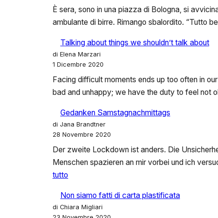
È sera, sono in una piazza di Bologna, si avvicina
ambulante di birre. Rimango sbalordito. “Tutto 
Talking about things we shouldn’t talk about
di Elena Marzari
1 Dicembre 2020
Facing difficult moments ends up too often in our
bad and unhappy; we have the duty to feel not ok
Gedanken Samstagnachmittags
di Jana Brandtner
28 Novembre 2020
Der zweite Lockdown ist anders. Die Unsicherheit 
Menschen spazieren an mir vorbei und ich versu
:
tutto
Gedanken
Non siamo fatti di carta plastificata
Samstagnachmittags
di Chiara Migliari
23 Novembre 2020