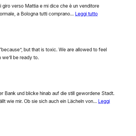
Mi giro verso Mattia e mi dice che è un venditore
:
 normale, a Bologna tutti comprano…
Leggi tutto
“Vuoi
____?”
“because”, but that is toxic. We are allowed to feel
 we’ll be ready to.
er Bank und blicke hinab auf die still gewordene Stadt.
lt wie mir. Ob sie sich auch ein Lächeln von…
Leggi