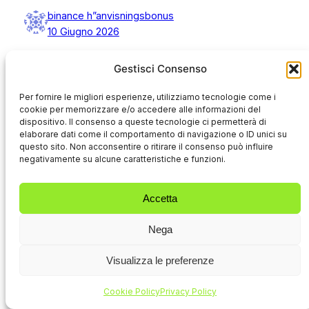
binance h”anvisningsbonus
10 Giugno 2026
Thanks for sharing. I read many of your blog
Gestisci Consenso
posts, cool, your blog is very good.
https://www.binance.bh/futures/ref?
Per fornire le migliori esperienze, utilizziamo tecnologie come i
code=GGYHGRE
cookie per memorizzare e/o accedere alle informazioni del
dispositivo. Il consenso a queste tecnologie ci permetterà di
Rispondi
elaborare dati come il comportamento di navigazione o ID unici su
questo sito. Non acconsentire o ritirare il consenso può influire
mmo toplist vote bot
negativamente su alcune caratteristiche e funzioni.
14 Giugno 2026
Accetta
UpvoteRocket delivers anonymous automated
votes to 25+ game server toplists XtremeTop100,
Nega
GTop100, TopG, MMtop200, RagnaTOP, MuTop100
and more. Undetectable, no bans, no risk. Pay only
Visualizza le preferenze
per successful vote delivered. Launch a campaign
in seconds and rank higher today.
Cookie Policy
Privacy Policy
Rispondi