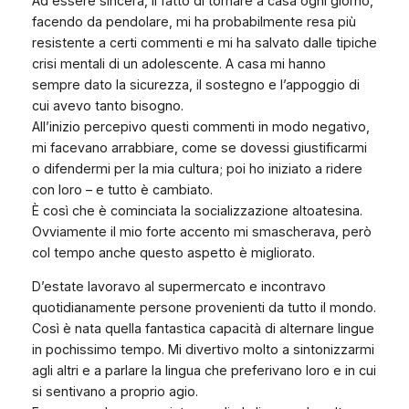
Ad essere sincera, il fatto di tornare a casa ogni giorno,
facendo da pendolare, mi ha probabilmente resa più
resistente a certi commenti e mi ha salvato dalle tipiche
crisi mentali di un adolescente. A casa mi hanno
sempre dato la sicurezza, il sostegno e l’appoggio di
cui avevo tanto bisogno.
All’inizio percepivo questi commenti in modo negativo,
mi facevano arrabbiare, come se dovessi giustificarmi
o difendermi per la mia cultura; poi ho iniziato a ridere
con loro – e tutto è cambiato.
È così che è cominciata la socializzazione altoatesina.
Ovviamente il mio forte accento mi smascherava, però
col tempo anche questo aspetto è migliorato.
D’estate lavoravo al supermercato e incontravo
quotidianamente persone provenienti da tutto il mondo.
Così è nata quella fantastica capacità di alternare lingue
in pochissimo tempo. Mi divertivo molto a sintonizzarmi
agli altri e a parlare la lingua che preferivano loro e in cui
si sentivano a proprio agio.