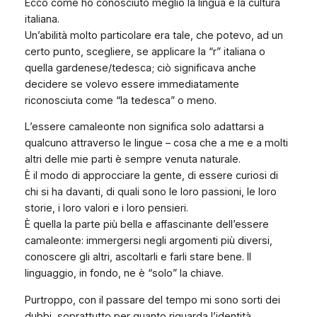
Ecco come ho conosciuto meglio la lingua e la cultura
italiana.
Un’abilità molto particolare era tale, che potevo, ad un
certo punto, scegliere, se applicare la “r” italiana o
quella gardenese/tedesca; ciò significava anche
decidere se volevo essere immediatamente
riconosciuta come “la tedesca” o meno.
L’essere camaleonte non significa solo adattarsi a
qualcuno attraverso le lingue – cosa che a me e a molti
altri delle mie parti è sempre venuta naturale.
È il modo di approcciare la gente, di essere curiosi di
chi si ha davanti, di quali sono le loro passioni, le loro
storie, i loro valori e i loro pensieri.
È quella la parte più bella e affascinante dell’essere
camaleonte: immergersi negli argomenti più diversi,
conoscere gli altri, ascoltarli e farli stare bene. Il
linguaggio, in fondo, ne è “solo” la chiave.
Purtroppo, con il passare del tempo mi sono sorti dei
dubbi, soprattutto per quanto riguarda l’identità.