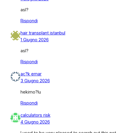
asl?
Rispondi
hair transplant istanbul
1 Giugno 2026
asl?
Rispondi
aç?k emar
3 Giugno 2026
hekimo?lu
Rispondi
calculators risk
4 Giugno 2026
I used to be very pleased to search out this net-