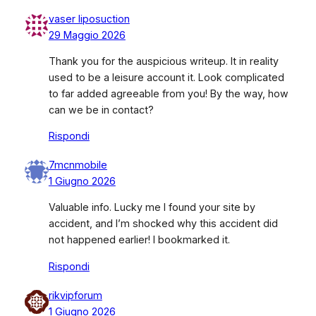
vaser liposuction
29 Maggio 2026
Thank you for the auspicious writeup. It in reality
used to be a leisure account it. Look complicated
to far added agreeable from you! By the way, how
can we be in contact?
Rispondi
7mcnmobile
1 Giugno 2026
Valuable info. Lucky me I found your site by
accident, and I’m shocked why this accident did
not happened earlier! I bookmarked it.
Rispondi
rikvipforum
1 Giugno 2026