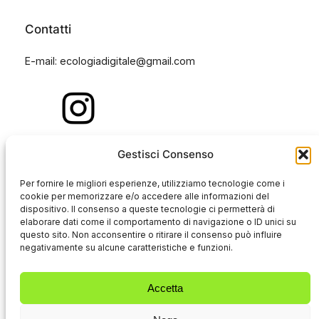
Contatti
E-mail: ecologiadigitale@gmail.com
Gestisci Consenso
Per fornire le migliori esperienze, utilizziamo tecnologie come i
cookie per memorizzare e/o accedere alle informazioni del
dispositivo. Il consenso a queste tecnologie ci permetterà di
elaborare dati come il comportamento di navigazione o ID unici su
Navigazione
questo sito. Non acconsentire o ritirare il consenso può influire
negativamente su alcune caratteristiche e funzioni.
Che cos’è ED?
Accetta
Articoli