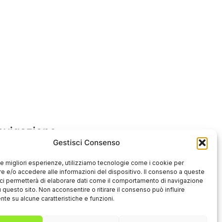
avigazione
Gestisci Consenso
e cos’è ED?
 le migliori esperienze, utilizziamo tecnologie come i cookie per
 e/o accedere alle informazioni del dispositivo. Il consenso a queste
icoli
ci permetterà di elaborare dati come il comportamento di navigazione
u questo sito. Non acconsentire o ritirare il consenso può influire
te su alcune caratteristiche e funzioni.
nti