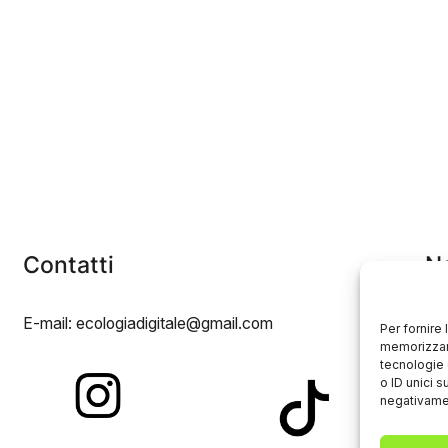
Contatti
N
E-mail: ecologiadigitale@gmail.com
Ch
Per fornire
memorizzare
Art
tecnologie 
o ID unici s
negativamen
Eve