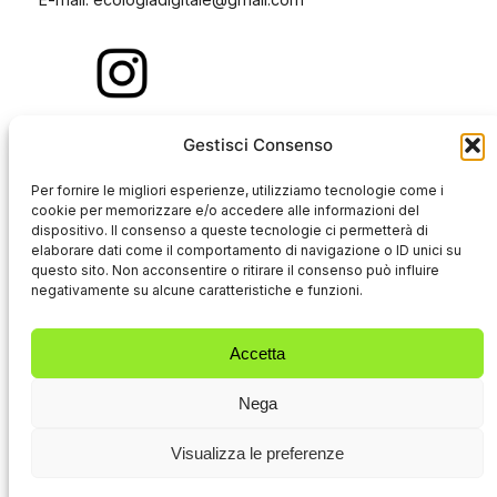
Gestisci Consenso
Per fornire le migliori esperienze, utilizziamo tecnologie come i
cookie per memorizzare e/o accedere alle informazioni del
dispositivo. Il consenso a queste tecnologie ci permetterà di
elaborare dati come il comportamento di navigazione o ID unici su
Navigazione
questo sito. Non acconsentire o ritirare il consenso può influire
negativamente su alcune caratteristiche e funzioni.
Che cos’è ED?
Accetta
Articoli
Nega
Eventi
Rivista
Visualizza le preferenze