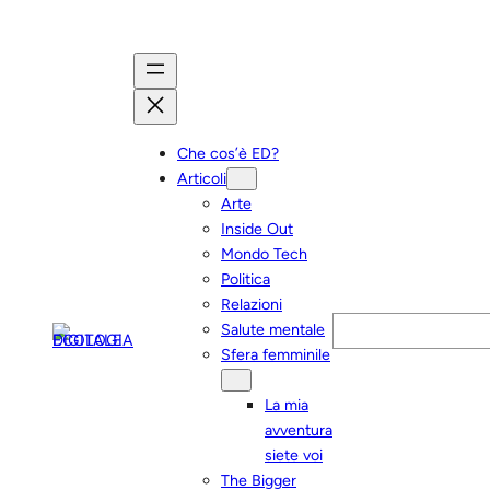
Vai
al
contenuto
Che cos’è ED?
Articoli
Arte
Inside Out
Mondo Tech
Politica
Relazioni
Cerca
Salute mentale
Sfera femminile
La mia
avventura
siete voi
The Bigger